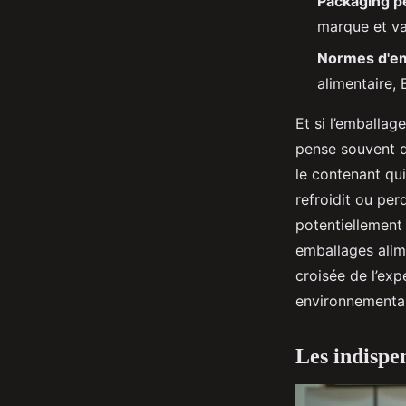
Packaging p
marque et val
Normes d'e
alimentaire, 
Et si l’emballag
pense souvent qu
le contenant qui
refroidit ou per
potentiellement 
emballages alime
croisée de l’exp
environnemental
Les indispe