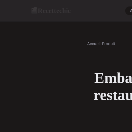
Recettechic
📰
A
Accueil
›
Produit
Embal
restau