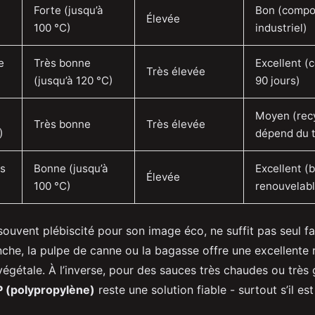
Forte (jusqu’à
Bon (compo
Élevée
100 °C)
industriel)
e
Très bonne
Excellent (
Très élevée
(jusqu’à 120 °C)
90 jours)
Moyen (rec
Très bonne
Très élevée
)
dépend du t
es
Bonne (jusqu’à
Excellent (
Élevée
100 °C)
renouvelabl
souvent plébiscité pour son image éco, ne suffit pas seul f
nche, la pulpe de canne ou la bagasse offre une excellente 
égétale. À l’inverse, pour des sauces très chaudes ou très 
P (polypropylène)
reste une solution fiable - surtout s’il es