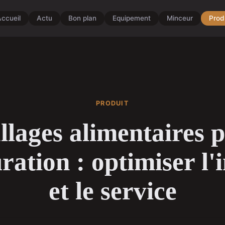
ccueil
Actu
Bon plan
Equipement
Minceur
Prod
PRODUIT
lages alimentaires p
ration : optimiser l
et le service