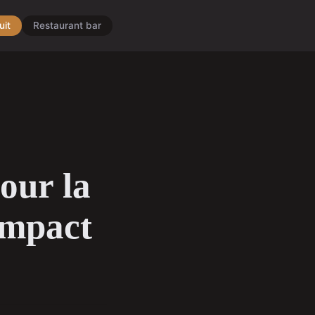
uit
Restaurant bar
our la
'impact