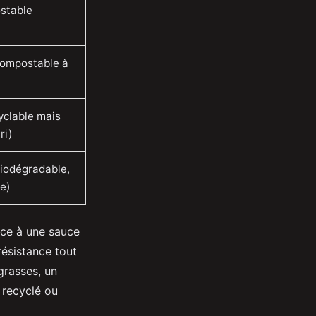
stable
compostable à
yclable mais
ri)
biodégradable,
e)
ace à une sauce
résistance tout
grasses, un
t recyclé ou