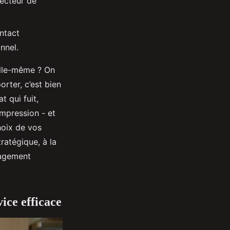
vecteur de
ntact
nnel.
 elle-même ? On
rter, c’est bien
t qui fuit,
impression - et
choix de vos
ratégique, à la
gagement
ice efficace