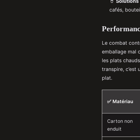
🥤
Solutions
cafés, boutei
Performance
Le combat contr
emballage mal c
les plats chauds,
transpire, c’est
plat.
✅ Matériau
Carton non
enduit