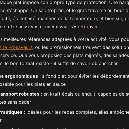
haque plat impose son propre type de protection. Une barq
uce s’échappe. Un sac trop fin, et le gras traverse au bout 
gidité, étanchéité, maintien de la température, et bien sûr, pr
une offre aussi vaste, mieux vaut s’y retrouver.
s meilleures références adaptées à votre activité, vous pou
 site Prosaveurs
, où les professionnels trouvent des soluti
service. Que vous proposiez des plats mijotés, des salades
s, le bon format existe - il suffit de savoir où chercher.
es ergonomiques
: à fond plat pour éviter les débordemen
ipsable pour les plats en sauce
ransport robustes
: en kraft épais ou enduit, capables de 
îtes sans céder
ermétiques
: idéales pour les repas complets, elles empêche
r