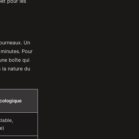
et pour les
fourneaux. Un
 minutes. Pour
 une boîte qui
à la nature du
écologique
lable,
e)