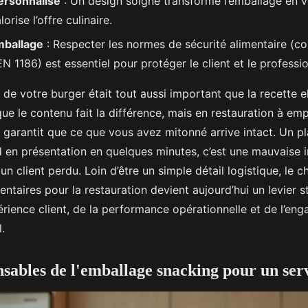
ersonnalisé
: Un design soigné transforme l’emballage en 
orise l’offre culinaire.
mballage
: Respecter les normes de sécurité alimentaire (co
EN 1186) est essentiel pour protéger le client et le professio
e de votre burger était tout aussi important que la recette
e le contenu fait la différence, mais en restauration à empo
 garantit que ce que vous avez mitonné arrive intact. Un pla
d en présentation en quelques minutes, c’est une mauvaise 
un client perdu. Loin d’être un simple détail logistique, le 
ntaires pour la restauration devient aujourd’hui un levier st
érience client, de la performance opérationnelle et de l’en
.
nsables de l'emballage snacking pour un serv