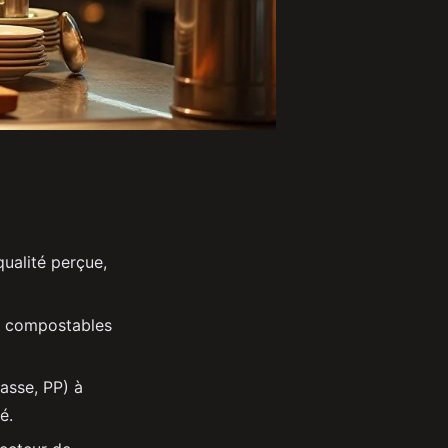
ualité perçue,
u compostables
asse, PP) à
é.