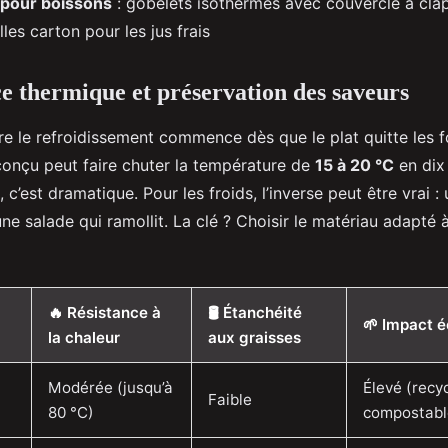
 pour boissons
: gobelets isothermes avec couvercle à clap
lles carton pour les jus frais
 thermique et préservation des saveurs
e le refroidissement commence dès que le plat quitte les 
onçu peut faire chuter la température de
15 à 20 °C
en dix
 c’est dramatique. Pour les froids, l’inverse peut être vrai :
 une salade qui ramollit. La clé ? Choisir le matériau adapté 
🔥 Résistance à
🛢️ Étanchéité
🌱 Impact 
la chaleur
aux graisses
Modérée (jusqu’à
Élevé (recyc
Faible
80 °C)
compostabl