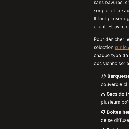
sans bavures, c
souple, et la sa
Il faut penser ri
client. Et avec 
Pour dénicher le
sélection
sur le
chaque type de 
des viennoiserie
📦
Barquett
couvercle cl
🧺
Sacs de t
plusieurs bo
🥡
Boîtes h
de se diffuse