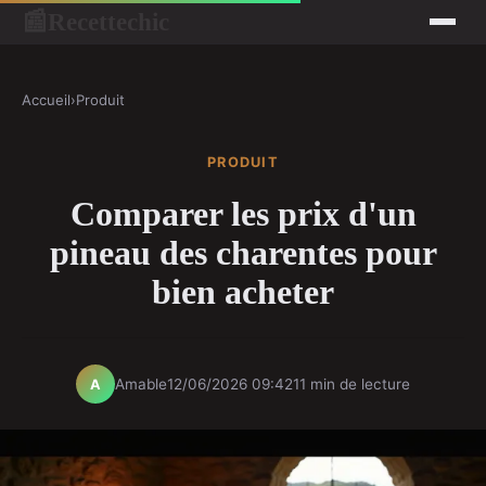
Recettechic
📰
Accueil
›
Produit
PRODUIT
Comparer les prix d'un
pineau des charentes pour
bien acheter
Amable
12/06/2026 09:42
11 min de lecture
A