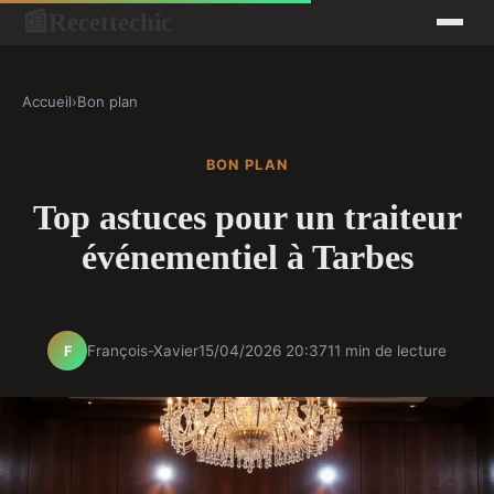
Recettechic
📰
Accueil
›
Bon plan
BON PLAN
Top astuces pour un traiteur
événementiel à Tarbes
François-Xavier
15/04/2026 20:37
11 min de lecture
F