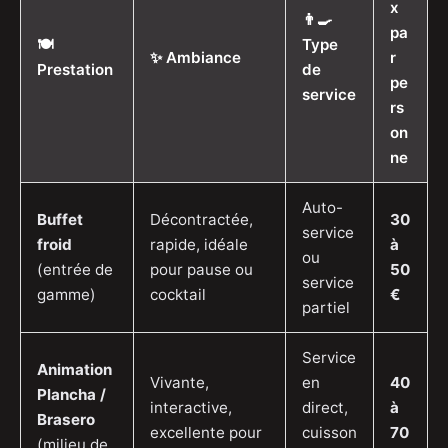
x
👨‍🍳
pa
🍽️
Type
✨ Ambiance
r
Prestation
de
pe
service
rs
on
ne
Auto-
Buffet
Décontractée,
30
service
froid
rapide, idéale
à
ou
(entrée de
pour pause ou
50
service
gamme)
cocktail
€
partiel
Service
Animation
Vivante,
en
40
Plancha /
interactive,
direct,
à
Brasero
excellente pour
cuisson
70
(milieu de