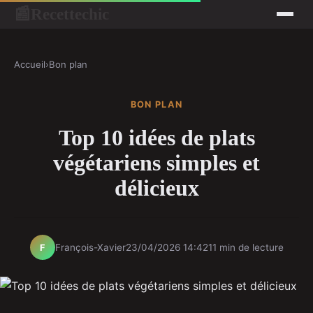
Recettechic
📰
Accueil
›
Bon plan
BON PLAN
Top 10 idées de plats
végétariens simples et
délicieux
François-Xavier
23/04/2026 14:42
11 min de lecture
F