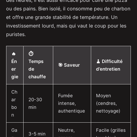
ou des pains. Bien isolé, il consomme peu de charbon
et offre une grande stabilité de température. Un
investissement lourd, mais qui vaut le coup pour les
puristes.
🔥
⏱️
Én
Temps
🧹 Difficulté
🎯 Saveur
er
de
d’entretien
gie
chauffe
Ch
Fumée
Moyen
ar
20-30
intense,
(cendres,
bo
min
authentique
nettoyage)
n
Ga
Neutre,
Facile (grilles
3-5 min