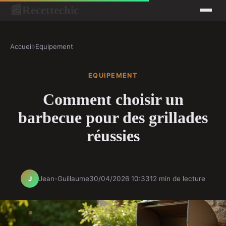
Recettechic
📰
Accueil
›
Equipement
EQUIPEMENT
Comment choisir un
barbecue pour des grillades
réussies
Jean-Guillaume
30/04/2026 10:33
12 min de lecture
J