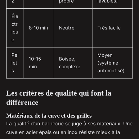
z
propre
lavables)
Éle
ctr
8-10 min
Neutre
Très facile
iqu
e
Pel
Moyen
10-15
Boisée,
let
(système
min
complexe
s
automatisé)
Les critères de qualité qui font la
différence
Matériaux de la cuve et des grilles
La qualité d’un barbecue se juge à ses matériaux. Une
cuve en acier épais ou en inox résiste mieux à la