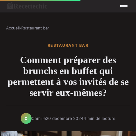
Recettechic
📰
Accueil
›
Restaurant bar
RESTAURANT BAR
Comment préparer des
brunchs en buffet qui
permettent à vos invités de se
servir eux-mêmes?
Camille
20 décembre 2024
4 min de lecture
C