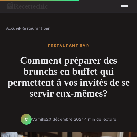
Recettechic
📰
Accueil
›
Restaurant bar
RESTAURANT BAR
Comment préparer des
brunchs en buffet qui
permettent à vos invités de se
servir eux-mêmes?
Camille
20 décembre 2024
4 min de lecture
C